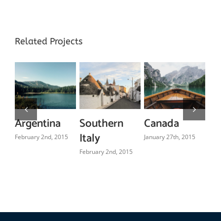
Related Projects
Argentina
Southern
Canada
So
Italy
February 2nd, 2015
January 27th, 2015
Janu
February 2nd, 2015